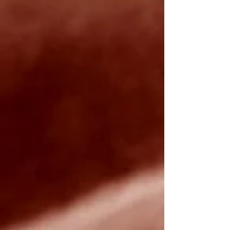
মদের বোতল উদ্ধার...