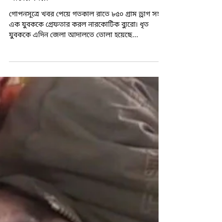
Load video
Jan 30, 2019
1 min read
আনুমানিক ২ কোটির ড্রাগ সহ গ্রেফতার
পাচারকারী
গোপনসূত্রে খবর পেয়ে গতকাল রাতে ৮৫০ গ্রাম ড্রাগ সহ
এক যুবককে গ্রেফতার করল নারকোটিক ব্যুরো৷ ধৃত
যুবককে এদিন জেলা আদালতে তোলা হয়েছে...