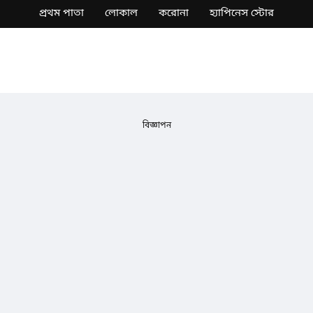
প্রথম পাতা
লোকাল
করোনা
হ্যাপিনেস স্টোর
বিজ্ঞাপন