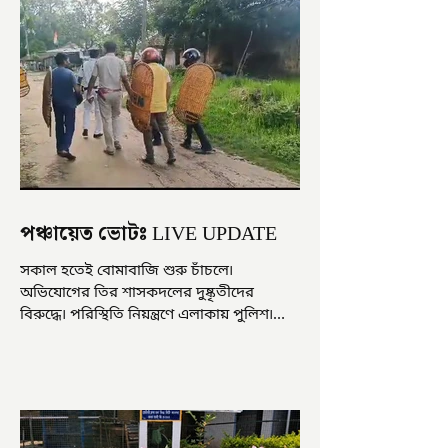
পঞ্চায়েত ভোটঃ LIVE UPDATE
সকাল হতেই বোমাবাজি শুরু চাঁচলে৷
অভিযোগের তির শাসকদলের দুষ্কৃতীদের
বিরুদ্ধে৷ পরিস্থিতি নিয়ন্ত্রণে এলাকায় পুলিশ৷
আজ ভোট শুরু হওয়ার এক ঘণ্টা...