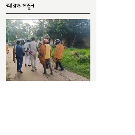
আরও পড়ুন
পঞ্চায়েত ভোটঃ LIVE UPDATE
সকাল হতেই বোমাবাজি শুরু চাঁচলে৷
অভিযোগের তির শাসকদলের দুষ্কৃতীদের
বিরুদ্ধে৷ পরিস্থিতি নিয়ন্ত্রণে এলাকায় পুলিশ৷
আজ ভোট শুরু হওয়ার এক ঘণ্টা...