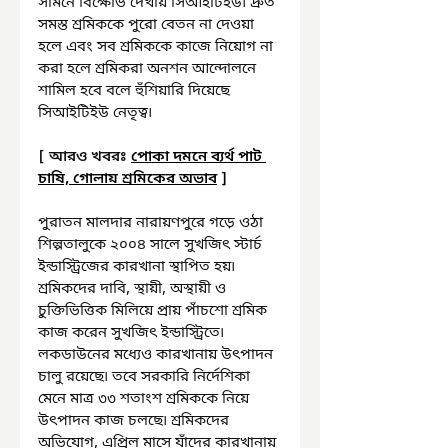
সামনে বিক্ষোভ দেখায় সিআইটিইউ৷ দ্রুত 
সমস্ত শ্রমিককে পুরো বেতন না দেওয়া 
হলে এবং সব শ্রমিককে কাজে নিয়োগ না 
করা হলে শ্রমিকরা অনশন আন্দোলনে 
শামিল হবে বলে হুঁশিয়ারি দিয়েছে 
সিআইটিইউ নেতৃত্ব৷
[ 
আরও খবরঃ
পোকা দমনে ব্যর্থ পাট 
চাষি, গোলায় শ্রমিকের অভাব
 ]
পুরাতন মালদার নারায়ণপুরে গড়ে ওঠা 
শিল্পতালুকে ২০০৪ সালে সুখজিৎ স্টার্চ 
ইন্ডাস্ট্রিজের কারখানা স্থাপিত হয়৷ 
শ্রমিকদের দাবি, স্থায়ী, অস্থায়ী ও 
চুক্তিভিত্তিক মিলিয়ে প্রায় পাঁচশো শ্রমিক 
কাজ করেন সুখজিৎ ইন্ডাস্ট্রিতে৷ 
লকডাউনের মধ্যেও কারখানায় উৎপাদন 
চালু রয়েছে৷ তবে সরকারি নির্দেশিকা 
মেনে মাত্র ৩৩ শতাংশ শ্রমিককে নিয়ে 
উৎপাদন কাজ চলছে৷ শ্রমিকদের 
অভিযোগ, এপ্রিল মাসে যাঁদের কারখানায় 