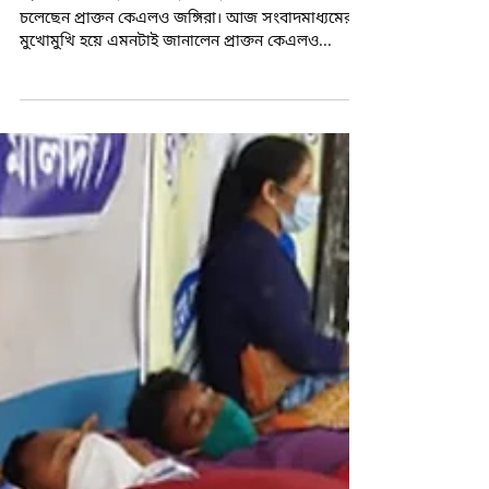
প্রাক্তন কেএলওদের
হোম গার্ডে চাকরি না মেলায় আমরণ অনশনে বসতে
চলেছেন প্রাক্তন কেএলও জঙ্গিরা। আজ সংবাদমাধ্যমের
মুখোমুখি হয়ে এমনটাই জানালেন প্রাক্তন কেএলও...