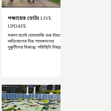
পঞ্চায়েত ভোটঃ LIVE
UPDATE
সকাল হতেই বোমাবাজি শুরু চাঁচলে৷
অভিযোগের তির শাসকদলের
দুষ্কৃতীদের বিরুদ্ধে৷ পরিস্থিতি নিয়ন্ত্রণে
এলাকায় পুলিশ৷ আজ ভোট শুরু
হওয়ার এক ঘণ্টা...