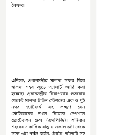
বৈষ্ণব।
এদিকে, প্রধানমন্ত্রীর মালদা সফর ঘিরে 
মালদা শহর জুড়ে অ্যালার্ট জারি করা 
হয়েছে।
 প্রধানমন্ত্রীর নিরাপত্তায় শুক্রবার 
থেকেই মালদা টাউন স্টেশনের এক ও দুই 
নম্বর প্ল্যাটফর্ম সহ লক্ষ্মণ সেন 
স্টেডিয়ামের দখল নিয়েছে স্পেশাল 
প্রোটেকশন গ্রুপ (এসপিজি)।
 শনিবার 
শহরের একাধিক রাস্তায় সকাল ৬টা থেকে 
সন্ধে ৬টা পর্যন্ত অটো, টোটো, ভুটভুটি সহ 