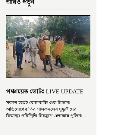
আরও পড়ুন
পঞ্চায়েত ভোটঃ LIVE UPDATE
সকাল হতেই বোমাবাজি শুরু চাঁচলে৷
অভিযোগের তির শাসকদলের দুষ্কৃতীদের
বিরুদ্ধে৷ পরিস্থিতি নিয়ন্ত্রণে এলাকায় পুলিশ৷
আজ ভোট শুরু হওয়ার এক ঘণ্টা...