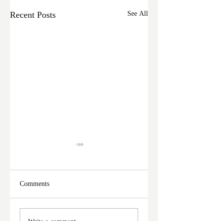
Recent Posts
See All
Comments
ফের দুঃসাহসিক চুরি
মালদা শহরে ফের চুরি