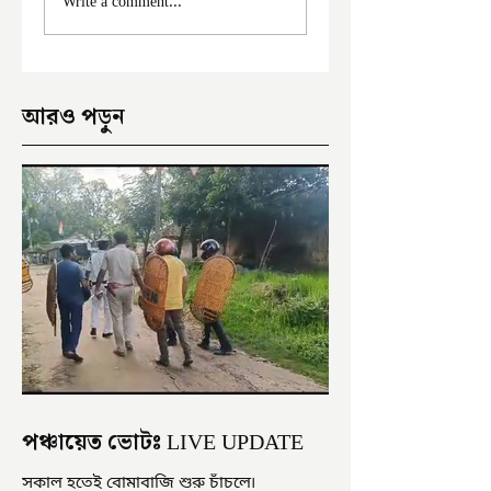
Write a comment...
ইংরেজবাজারে
অভিযোগ
আরও পড়ুন
পঞ্চায়েত ভোটঃ LIVE UPDATE
সকাল হতেই বোমাবাজি শুরু চাঁচলে৷