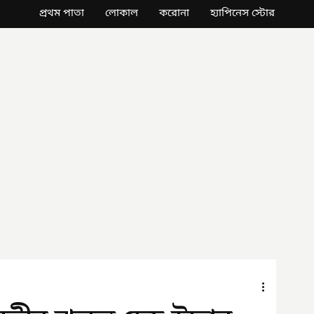
প্রথম পাতা
লোকাল
করোনা
হ্যাপিনেস স্টোর