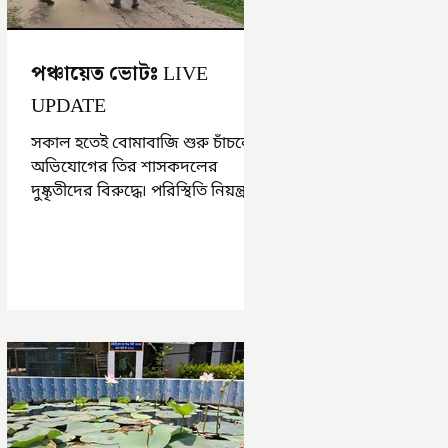
পঞ্চায়েত ভোটঃ LIVE
UPDATE
সকাল হতেই বোমাবাজি শুরু চাঁচলে৷
অভিযোগের তির শাসকদলের
দুষ্কৃতীদের বিরুদ্ধে৷ পরিস্থিতি নিয়ন্ত্রণে
এলাকায় পুলিশ৷ আজ ভোট শুরু
হওয়ার এক ঘণ্টা...