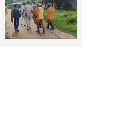
পঞ্চায়েত ভোটঃ LIVE UPDATE
সকাল হতেই বোমাবাজি শুরু চাঁচলে৷
অভিযোগের তির শাসকদলের দুষ্কৃতীদের
বিরুদ্ধে৷ পরিস্থিতি নিয়ন্ত্রণে এলাকায় পুলিশ৷
আজ ভোট শুরু হওয়ার এক ঘণ্টা...