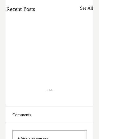
Recent Posts
See All
Comments
ফের দুঃসাহসিক চুরি
মালদা শহরে ফের চুরি