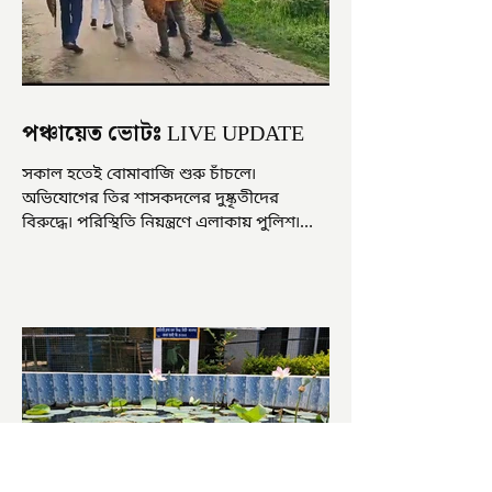
পঞ্চায়েত ভোটঃ LIVE UPDATE
সকাল হতেই বোমাবাজি শুরু চাঁচলে৷
অভিযোগের তির শাসকদলের দুষ্কৃতীদের
বিরুদ্ধে৷ পরিস্থিতি নিয়ন্ত্রণে এলাকায় পুলিশ৷
আজ ভোট শুরু হওয়ার এক ঘণ্টা...