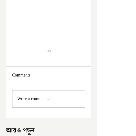
Comments
ফের দুঃসাহসিক চুরি
মালদা শহরে ফের চুরি
Write a comment...
ইংরেজবাজারে
অভিযোগ
আরও পড়ুন