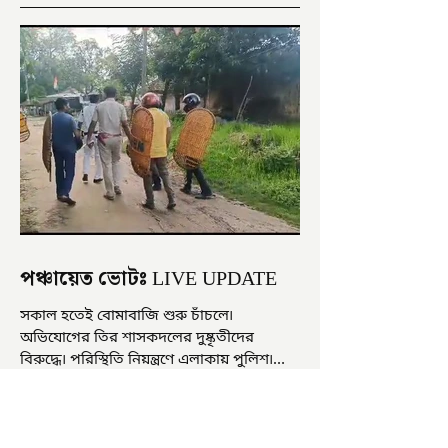
পঞ্চায়েত ভোটঃ LIVE UPDATE
সকাল হতেই বোমাবাজি শুরু চাঁচলে৷
অভিযোগের তির শাসকদলের দুষ্কৃতীদের
বিরুদ্ধে৷ পরিস্থিতি নিয়ন্ত্রণে এলাকায় পুলিশ৷
আজ ভোট শুরু হওয়ার এক ঘণ্টা...