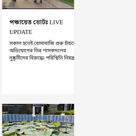
পঞ্চায়েত ভোটঃ LIVE
UPDATE
সকাল হতেই বোমাবাজি শুরু চাঁচলে৷
অভিযোগের তির শাসকদলের
দুষ্কৃতীদের বিরুদ্ধে৷ পরিস্থিতি নিয়ন্ত্রণে
এলাকায় পুলিশ৷ আজ ভোট শুরু
হওয়ার এক ঘণ্টা...