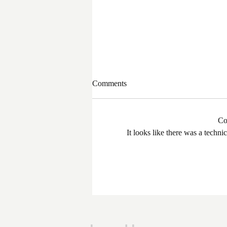
Comments
Co
It looks like there was a techni
সরকার পরিবর্তনের পর প্রথম
প্রশাসনিক বৈঠক