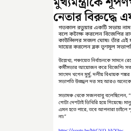
মুখ্যমন্ত্রীকে শূ
নেতার বিরুদ্ধ
গতকাল রতুয়ার একটি সভায় নাম না ক
বলে কটাক্ষ করলেন বিজেপির রাজ
কাউন্সিলর সজল ঘোষ৷ তাঁর এই মন
দায়ের করলেন ব্লক তৃণমূল সভাপ
উল্লেখ্য, পঞ্চায়েত নির্বাচনকে সামনে 
কর্মীসভার আয়োজন করে বিজেপি৷ সজলব
সাংসদ খগেন মুর্মু, দলীয় বিধায়ক শঙ্ক
সভাপতি উজ্জ্বল দত্ত সহ আরও অনেকে
সভামঞ্চ থেকে সজলবাবু বলেছিলেন, “রাব
গোটা দেশটাই ভিখিরি হয়ে গিয়েছে৷ মানু
এমন হতে পারে, তবে আপনারা চাইলে শূর
না৷”