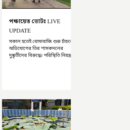
পঞ্চায়েত ভোটঃ LIVE
UPDATE
সকাল হতেই বোমাবাজি শুরু চাঁচলে৷
অভিযোগের তির শাসকদলের
দুষ্কৃতীদের বিরুদ্ধে৷ পরিস্থিতি নিয়ন্ত্রণে
এলাকায় পুলিশ৷ আজ ভোট শুরু
হওয়ার এক ঘণ্টা...