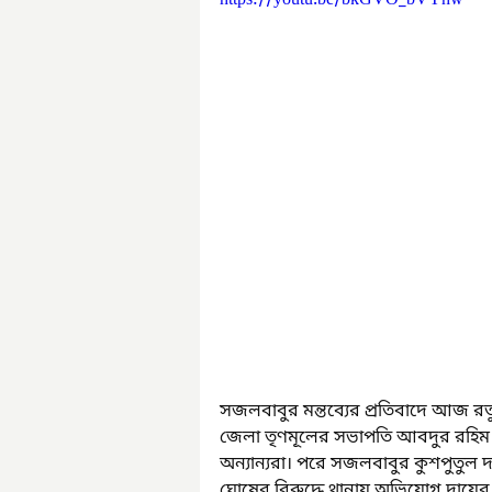
https://youtu.be/bkGVO_bVYhw
সজলবাবুর মন্তব্যের প্রতিবাদে আজ রত
জেলা তৃণমূলের সভাপতি আবদুর রহিম ব
অন্যান্যরা। পরে সজলবাবুর কুশপুতুল 
ঘোষের বিরুদ্ধে থানায় অভিযোগ দায়ের 