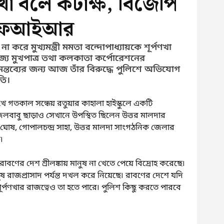
র্পণখা বলে কটাক্ষ, বিজেপি
ে এফআইআর
রে মুখ্যমন্ত্রী মমতা বন্দোপাধ্যায়কে শূর্পণখা 
্য মুখপাত্র তথা কলকাতা কর্পোরেশনের 
্তব্যের জন্য আজ তাঁর বিরুদ্ধে পুলিশে অভিযোগ 
তি।
রেখে গতকাল সন্ধেয় রতুয়ার কাহালা হাইস্কুলে একটি 
াবু ছাড়াও সেখানে উপস্থিত ছিলেন উত্তর মালদার 
র ঘোষ, গোপালচন্দ্র সাহা, উত্তর মালদা সাংগঠনিক জেলার 
৷
ণের দেশ শ্রীলঙ্কায় মানুষ না খেতে পেয়ে বিদ্রোহ করেছে৷ 
ষ রাজপ্রাসাদ পর্যন্ত দখল করে নিয়েছে৷ রাবণের দেশে যদি 
্পণখার রাজত্বেও তা হতে পারে৷ পুলিশ কিছু করতে পারবে 