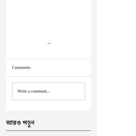
Comments
ফের দুঃসাহসিক চুরি
মালদা শহরে ফের চুরি
Write a comment...
ইংরেজবাজারে
অভিযোগ
আরও পড়ুন