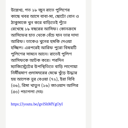
উল্লেখ্য, গত ১৮ জুন রাতে পুলিশের 
কাছে খবর আসে বাবা-মা, ছোটো বোন ও 
ঠাকুমাকে খুন করে বাড়িতেই পুঁতে 
রেখেছে ১৯ বছরের আসিফ। কোনক্রমে 
আসিফের হাত থেকে বেঁচে যান তার দাদা 
আরিফ। তাকেও খুনের হুমকি দেওয়া 
হচ্ছিল। এরপরেই আরিফ পুরো বিষয়টি 
পুলিশের সামনে আনে। রাতেই পুলিশ 
আসিফকে আটক করে। পরদিন 
ম্যাজিস্ট্রেটের উপস্থিতিতে বাড়ি লাগোয়া 
নির্মীয়মাণ গুদামঘরের মেঝে খুঁড়ে উদ্ধার 
হয় আলেক নুর বেওয়া (৭২), ইরা বিবি 
(৩৬), রিমা খাতুন (১৬) জাওয়াদ আলির 
(৫৩) পচাগলা দেহ৷
https://youtu.be/gvlShMYgOyI