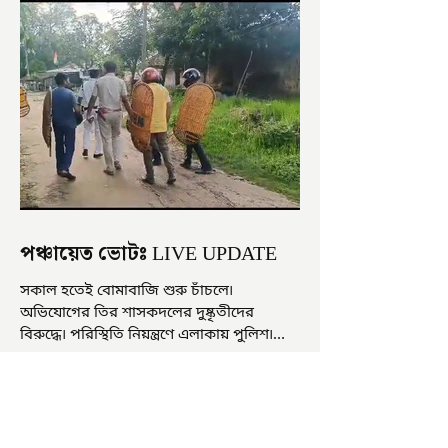
পঞ্চায়েত ভোটঃ LIVE UPDATE
সকাল হতেই বোমাবাজি শুরু চাঁচলে৷
অভিযোগের তির শাসকদলের দুষ্কৃতীদের
বিরুদ্ধে৷ পরিস্থিতি নিয়ন্ত্রণে এলাকায় পুলিশ৷
আজ ভোট শুরু হওয়ার এক ঘণ্টা...