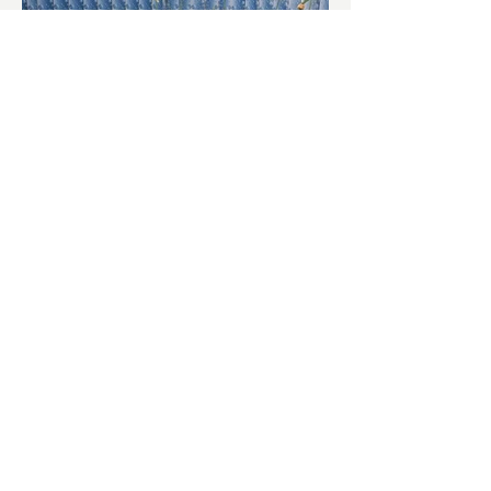
চাষিদের উৎসাহ বাড়াতে স্কুলেই
পদ্ম চাষ
ভারতের জাতীয় ফুল পদ্ম। এক সময় মালদা
জেলাতে বিভিন্ন প্রজাতির পদ্ম চাষ হত। তবে
সময়ের সঙ্গে সঙ্গে হারিয়ে যেতে বসেছে পদ্ম
চাষ। দুর্গা পুজোয়...