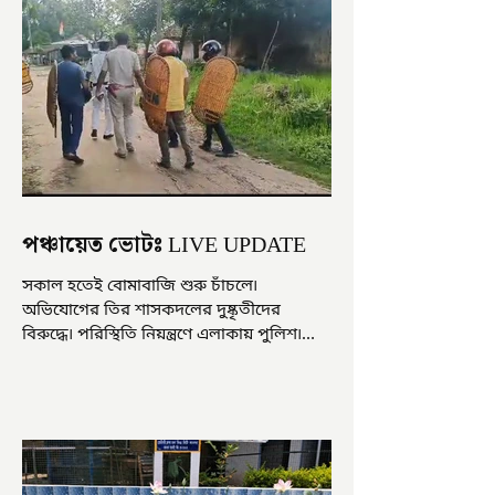
পঞ্চায়েত ভোটঃ LIVE UPDATE
সকাল হতেই বোমাবাজি শুরু চাঁচলে৷
অভিযোগের তির শাসকদলের দুষ্কৃতীদের
বিরুদ্ধে৷ পরিস্থিতি নিয়ন্ত্রণে এলাকায় পুলিশ৷
আজ ভোট শুরু হওয়ার এক ঘণ্টা...