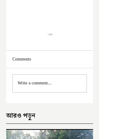
Comments
মালদা শহরে ফের চুরির
নিয়ন্ত্রণ হারিয়ে
Write a comment...
অভিযোগ
ডিভাইডারে ধাক্কা
যাত্রীবাহী বাসের
আরও পড়ুন