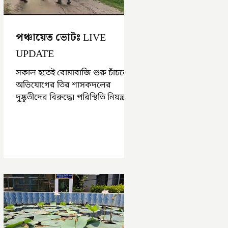
পঞ্চায়েত ভোটঃ LIVE
UPDATE
সকাল হতেই বোমাবাজি শুরু চাঁচলে৷
অভিযোগের তির শাসকদলের
দুষ্কৃতীদের বিরুদ্ধে৷ পরিস্থিতি নিয়ন্ত্রণে
এলাকায় পুলিশ৷ আজ ভোট শুরু
হওয়ার এক ঘণ্টা...