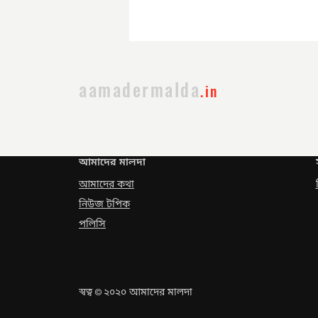
সরকার পরিবর্তনের পর প্রথম
প্রশাসনিক বৈঠক
aamadermalda
.in
আমাদের মালদা
আমাদের কথা
নিউজ টপিক
পলিসি
স্বত্ব
২০২০ আমাদের মালদা
©