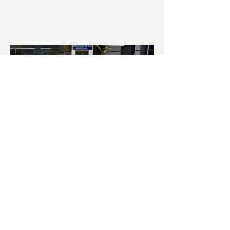
আজ ভোট শুরু হওয়ার এক ঘণ্টা...
চাষিদের উৎসাহ বাড়াতে স্কুলেই
পদ্ম চাষ
ভারতের জাতীয় ফুল পদ্ম। এক সময় মালদা
জেলাতে বিভিন্ন প্রজাতির পদ্ম চাষ হত। তবে