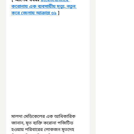
করোনায় এক ব্যবসায়ীয় মৃত্যু, নতুন 
করে জেলায় আক্রান্ত ৩১
 ]
মালদা মেডিকেলের এক আধিকারিক 
জানান, মৃত ব্যক্তি করোনা পজিটিভ 
হওয়ায় পরিবারের লোকজন মৃতদেহ 