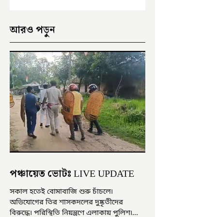
আরও পড়ুন
পঞ্চায়েত ভোটঃ LIVE UPDATE
সকাল হতেই বোমাবাজি শুরু চাঁচলে৷
অভিযোগের তির শাসকদলের দুষ্কৃতীদের
বিরুদ্ধে৷ পরিস্থিতি নিয়ন্ত্রণে এলাকায় পুলিশ৷