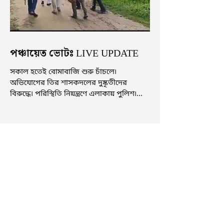
পঞ্চায়েত ভোটঃ LIVE UPDATE
সকাল হতেই বোমাবাজি শুরু চাঁচলে৷
অভিযোগের তির শাসকদলের দুষ্কৃতীদের
বিরুদ্ধে৷ পরিস্থিতি নিয়ন্ত্রণে এলাকায় পুলিশ৷
আজ ভোট শুরু হওয়ার এক ঘণ্টা...