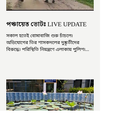
পঞ্চায়েত ভোটঃ LIVE UPDATE
সকাল হতেই বোমাবাজি শুরু চাঁচলে৷
অভিযোগের তির শাসকদলের দুষ্কৃতীদের
বিরুদ্ধে৷ পরিস্থিতি নিয়ন্ত্রণে এলাকায় পুলিশ৷
আজ ভোট শুরু হওয়ার এক ঘণ্টা...