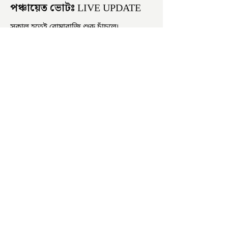
পঞ্চায়েত ভোটঃ LIVE UPDATE
সকাল হতেই বোমাবাজি শুরু চাঁচলে৷
অভিযোগের তির শাসকদলের দুষ্কৃতীদের
বিরুদ্ধে৷ পরিস্থিতি নিয়ন্ত্রণে এলাকায় পুলিশ৷
আজ ভোট শুরু হওয়ার এক ঘণ্টা...
চাষিদের উৎসাহ বাড়াতে স্কুলেই