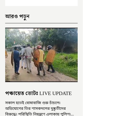
আরও পড়ুন
পঞ্চায়েত ভোটঃ LIVE UPDATE
সকাল হতেই বোমাবাজি শুরু চাঁচলে৷
অভিযোগের তির শাসকদলের দুষ্কৃতীদের
বিরুদ্ধে৷ পরিস্থিতি নিয়ন্ত্রণে এলাকায় পুলিশ৷