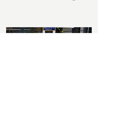
আজ ভোট শুরু হওয়ার এক ঘণ্টা...
চাষিদের উৎসাহ বাড়াতে স্কুলেই
পদ্ম চাষ
ভারতের জাতীয় ফুল পদ্ম। এক সময় মালদা
জেলাতে বিভিন্ন প্রজাতির পদ্ম চাষ হত। তবে