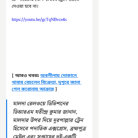
দেওয়া হবে না।
https://youtu.be/gcTqNBvce4s
[ আরও খবরঃ 
অবলীলায় দোকানে 
খাবার বেচলেন বিক্রেতা, দুপুরে জানা 
গেল করোনায় আক্রান্ত
 ]
মালদা রেলওয়ে ডিভিশনের 
ডিআরএম যতীন্দ্র কুমার জানান, 
মালদার উপর দিয়ে দূরপাল্লার ট্রেন 
হিসেবে পদাতিক এক্সপ্রেস, ব্রহ্মপুত্র 
মেইল এবং সপ্তাহের দুই-একটি 