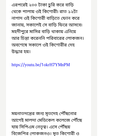
এরপরেই ২০০ টাকা চুরি করে বাড়ি 
থেকে পালায় ওই কিশোরী৷ রাত ১২টা 
নাগাদ ওই কিশোরী বাড়িতে ফোন করে 
জানায়, সকালেই সে বাড়ি ফিরে আসবে৷ 
মহদীপুরে মাসির বাড়ি থাকায় এনিয়ে 
আর চিন্তা করেননি পরিবারের লোকজন। 
অবশেষে সকালে ওই কিশোরীর দেহ 
উদ্ধার হয়।
https://youtu.be/1okrH7YMnPM
ময়নাতদন্তের জন্য মৃতদেহ পৌঁছনোর 
আগেই মালদা মেডিকেল কলেজে পৌঁছে 
যায় সিপিএম নেতৃত্ব। এসে পৌঁছয় 
বিজেপির লোকজনও। মৃত কিশোরী ও 