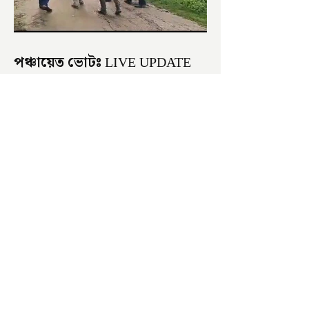
পঞ্চায়েত ভোটঃ LIVE UPDATE
সকাল হতেই বোমাবাজি শুরু চাঁচলে৷
অভিযোগের তির শাসকদলের দুষ্কৃতীদের
বিরুদ্ধে৷ পরিস্থিতি নিয়ন্ত্রণে এলাকায় পুলিশ৷
আজ ভোট শুরু হওয়ার এক ঘণ্টা...