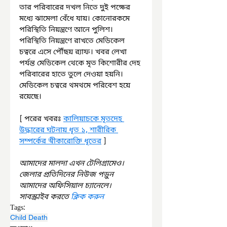
তার পরিবারের দখল নিতে দুই পক্ষের 
মধ্যে ঝামেলা বেঁধে যায়। কোনোরকমে 
পরিস্থিতি নিয়ন্ত্রণে আনে পুলিশ। 
পরিস্থিতি নিয়ন্ত্রণে রাখতে মেডিকেল 
চত্বরে এসে পৌঁছয় র‍্যাফ। খবর লেখা 
পর্যন্ত মেডিকেল থেকে মৃত কিশোরীর দেহ 
পরিবারের হাতে তুলে দেওয়া হয়নি। 
মেডিকেল চত্বরে থমথমে পরিবেশ হয়ে 
রয়েছে।
[ পরের খবরঃ 
কালিয়াচকে মৃতদেহ 
উদ্ধারের ঘটনায় ধৃত ১, শারীরিক 
সম্পর্কের স্বীকারোক্তি ধৃতের
 ]
আমাদের মালদা এখন টেলিগ্রামেও। 
জেলার প্রতিদিনের নিউজ পড়ুন 
আমাদের অফিসিয়াল চ্যানেলে। 
সাবস্ক্রাইব করতে 
ক্লিক করুন
Tags:
Child Death