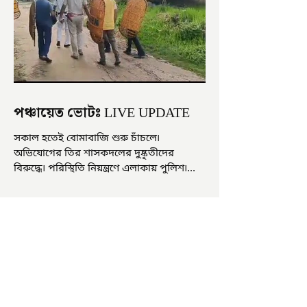
পঞ্চায়েত ভোটঃ LIVE UPDATE
সকাল হতেই বোমাবাজি শুরু চাঁচলে৷
অভিযোগের তির শাসকদলের দুষ্কৃতীদের
বিরুদ্ধে৷ পরিস্থিতি নিয়ন্ত্রণে এলাকায় পুলিশ৷
আজ ভোট শুরু হওয়ার এক ঘণ্টা...