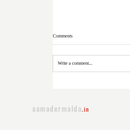
Comments
Write a comment...
সরকার পরিবর্তনের পর প্রথম
প্রশাসনিক বৈঠক
aamadermalda
.in