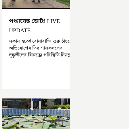
পঞ্চায়েত ভোটঃ LIVE
UPDATE
সকাল হতেই বোমাবাজি শুরু চাঁচলে৷
অভিযোগের তির শাসকদলের
দুষ্কৃতীদের বিরুদ্ধে৷ পরিস্থিতি নিয়ন্ত্রণে
এলাকায় পুলিশ৷ আজ ভোট শুরু
হওয়ার এক ঘণ্টা...