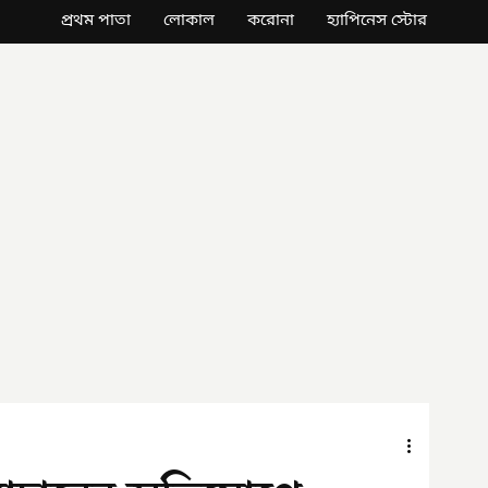
প্রথম পাতা
লোকাল
করোনা
হ্যাপিনেস স্টোর