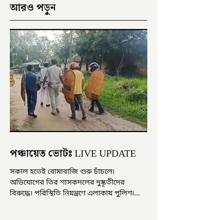
আরও পড়ুন
পঞ্চায়েত ভোটঃ LIVE UPDATE
সকাল হতেই বোমাবাজি শুরু চাঁচলে৷
অভিযোগের তির শাসকদলের দুষ্কৃতীদের
বিরুদ্ধে৷ পরিস্থিতি নিয়ন্ত্রণে এলাকায় পুলিশ৷
আজ ভোট শুরু হওয়ার এক ঘণ্টা...