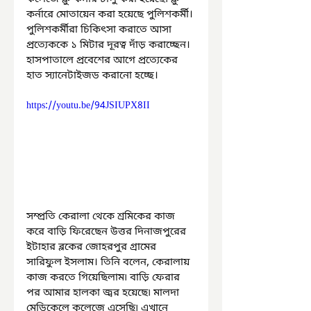
কর্নারে মোতায়েন করা হয়েছে পুলিশকর্মী। 
পুলিশকর্মীরা চিকিৎসা করাতে আসা 
প্রত্যেককে ১ মিটার দূরত্ব দাঁড় করাচ্ছেন। 
হাসপাতালে প্রবেশের আগে প্রত্যেকের 
হাত স্যানেটাইজড করানো হচ্ছে। 
https://youtu.be/94JSIUPX8II
সম্প্রতি কেরালা থেকে শ্রমিকের কাজ 
করে বাড়ি ফিরেছেন উত্তর দিনাজপুরের 
ইটাহার ব্লকের জোহরপুর গ্রামের 
সারিফুল ইসলাম। তিনি বলেন, কেরালায় 
কাজ করতে গিয়েছিলাম৷ বাড়ি ফেরার 
পর আমার হালকা জ্বর হয়েছে৷ মালদা 
মেডিকেলে কলেজে এসেছি৷ এখানে 