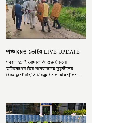
পঞ্চায়েত ভোটঃ LIVE UPDATE
সকাল হতেই বোমাবাজি শুরু চাঁচলে৷
অভিযোগের তির শাসকদলের দুষ্কৃতীদের
বিরুদ্ধে৷ পরিস্থিতি নিয়ন্ত্রণে এলাকায় পুলিশ৷
আজ ভোট শুরু হওয়ার এক ঘণ্টা...