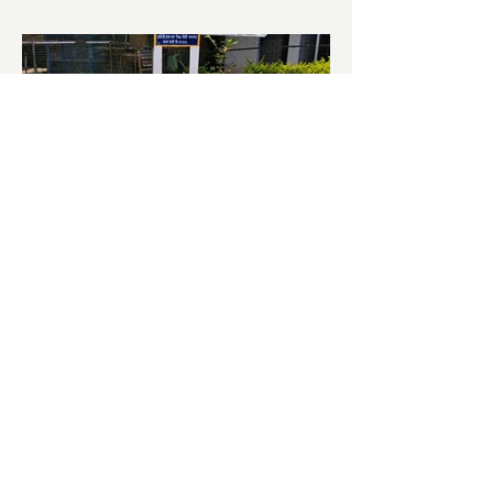
চাষিদের উৎসাহ বাড়াতে স্কুলেই
পদ্ম চাষ
ভারতের জাতীয় ফুল পদ্ম। এক সময় মালদা
জেলাতে বিভিন্ন প্রজাতির পদ্ম চাষ হত। তবে
সময়ের সঙ্গে সঙ্গে হারিয়ে যেতে বসেছে পদ্ম
চাষ। দুর্গা পুজোয়...