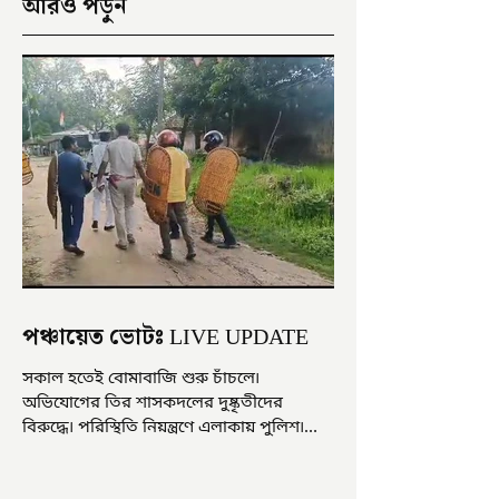
আরও পড়ুন
পঞ্চায়েত ভোটঃ LIVE UPDATE
সকাল হতেই বোমাবাজি শুরু চাঁচলে৷
অভিযোগের তির শাসকদলের দুষ্কৃতীদের
বিরুদ্ধে৷ পরিস্থিতি নিয়ন্ত্রণে এলাকায় পুলিশ৷
আজ ভোট শুরু হওয়ার এক ঘণ্টা...