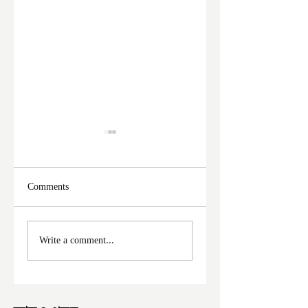
Comments
ফের দুঃসাহসিক চুরি
মালদা শহরে ফের চুরি
Write a comment...
ইংরেজবাজারে
অভিযোগ