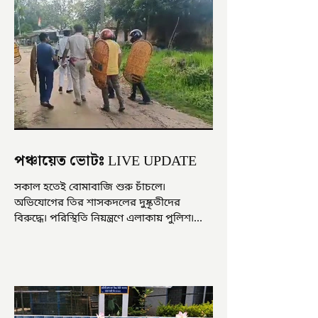
পঞ্চায়েত ভোটঃ LIVE UPDATE
সকাল হতেই বোমাবাজি শুরু চাঁচলে৷
অভিযোগের তির শাসকদলের দুষ্কৃতীদের
বিরুদ্ধে৷ পরিস্থিতি নিয়ন্ত্রণে এলাকায় পুলিশ৷
আজ ভোট শুরু হওয়ার এক ঘণ্টা...