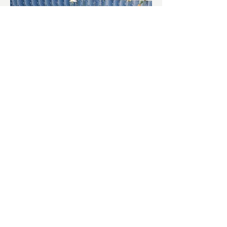
চাষিদের উৎসাহ বাড়াতে স্কুলেই
পদ্ম চাষ
ভারতের জাতীয় ফুল পদ্ম। এক সময় মালদা
জেলাতে বিভিন্ন প্রজাতির পদ্ম চাষ হত। তবে
সময়ের সঙ্গে সঙ্গে হারিয়ে যেতে বসেছে পদ্ম
চাষ। দুর্গা পুজোয়...