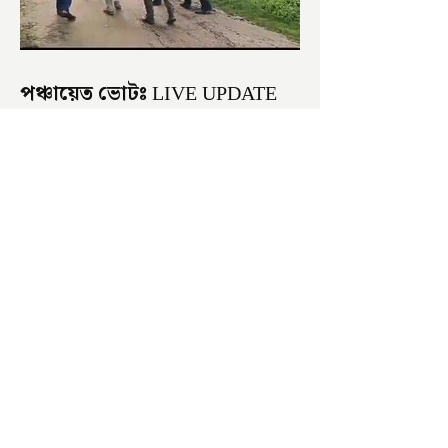
পঞ্চায়েত ভোটঃ LIVE UPDATE
সকাল হতেই বোমাবাজি শুরু চাঁচলে৷
অভিযোগের তির শাসকদলের দুষ্কৃতীদের
বিরুদ্ধে৷ পরিস্থিতি নিয়ন্ত্রণে এলাকায় পুলিশ৷
আজ ভোট শুরু হওয়ার এক ঘণ্টা...