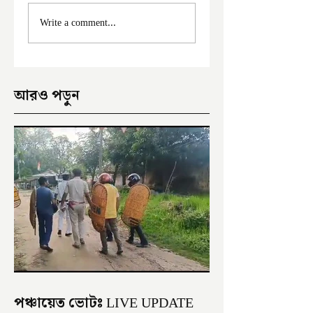
ফের দুঃসাহসিক চুরি
মালদা শহরে ফের চুরি
Write a comment...
ইংরেজবাজারে
অভিযোগ
আরও পড়ুন
পঞ্চায়েত ভোটঃ LIVE UPDATE