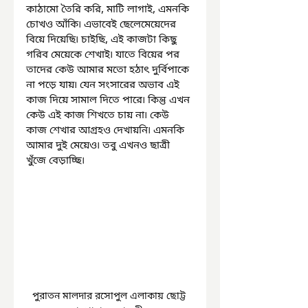
কাঠামো তৈরি করি, মাটি লাগাই, এমনকি 
চোখও আঁকি৷ এভাবেই ছেলেমেয়েদের 
বিয়ে দিয়েছি৷ চাইছি, এই কাজটা কিছু 
গরিব মেয়েকে শেখাই৷ যাতে বিয়ের পর 
তাদের কেউ আমার মতো হঠাৎ দুর্বিপাকে 
না পড়ে যায়৷ যেন সংসারের অভাব এই 
কাজ দিয়ে সামাল দিতে পারে৷ কিন্তু এখন 
কেউ এই কাজ শিখতে চায় না৷ কেউ 
কাজ শেখার আগ্রহও দেখায়নি৷ এমনকি 
আমার দুই মেয়েও৷ তবু এখনও ছাত্রী 
খুঁজে বেড়াচ্ছি৷
পুরাতন মালদার রসোপুল এলাকায় ছোট্ট 