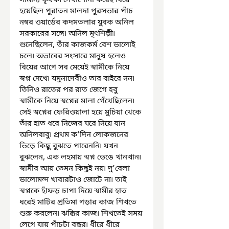
সামান্য কৃষক৷ দেখাশোনা করেই বিয়ে 
হয়েছিল পুরাতন মালদা পুরসভার পাঁচ 
নম্বর ওয়ার্ডের কদমতলার যুবক অনিল 
সরকারের সঙ্গে৷ অনিল মৃৎশিল্পী৷ 
শুনেছিলেন, তাঁর কাজকর্ম বেশ ভালোই 
চলে৷ অভাবের সংসারে মানুষ হলেও 
বিয়ের আগে সব মেয়েই স্বামীকে নিয়ে 
স্বপ্ন দেখে৷ যমুনাদেবীও তার বাইরে নন৷ 
তিনিও রাতের পর রাত জেগে হবু 
স্বামীকে নিয়ে স্বপ্নের মালা গেঁথেছিলেন৷ 
সেই স্বপ্নের ফেরিওয়ালা হয়ে মুচিয়া থেকে 
তাঁর হাত ধরে নিজের ঘরে নিয়ে যান 
অনিলবাবু৷ প্রথম ক’দিন লোকজনের 
ভিড়ে কিছু বুঝতে পারেননি৷ যখন 
বুঝলেন, এক লহমায় স্বপ্ন ভেঙে খানখান৷ 
স্বামীর আয় তেমন কিছুই নয়৷ দু’বেলা 
ভালোমন্দ খাবারটাও জোটে না৷ তাই 
স্বপ্নকে হাঁফড় চাপা দিয়ে স্বামীর হাত 
ধরেই মাটির প্রতিমা গড়ার কাজ শিখতে 
শুরু করলেন৷ ঝক্কির কাজ৷ শিখতেই সময় 
লেগে যায় পাঁচটা বছর৷ ধীরে ধীরে 