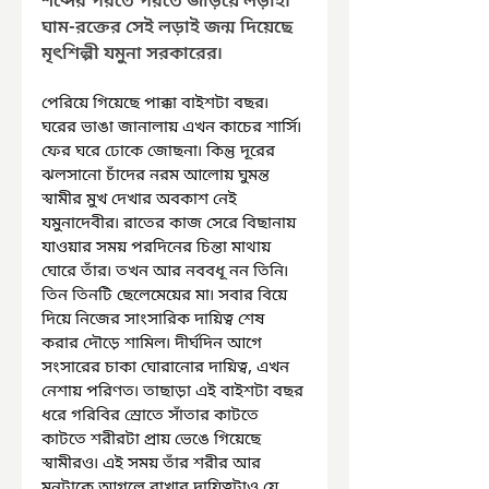
শব্দের পরতে পরতে জড়িয়ে লড়াই৷ 
ঘাম-রক্তের সেই লড়াই জন্ম দিয়েছে 
মৃৎশিল্পী যমুনা সরকারের৷
পেরিয়ে গিয়েছে পাক্কা বাইশটা বছর৷ 
ঘরের ভাঙা জানালায় এখন কাচের শার্সি৷ 
ফের ঘরে ঢোকে জোছনা৷ কিন্তু দূরের 
ঝলসানো চাঁদের নরম আলোয় ঘুমন্ত 
স্বামীর মুখ দেখার অবকাশ নেই 
যমুনাদেবীর৷ রাতের কাজ সেরে বিছানায় 
যাওয়ার সময় পরদিনের চিন্তা মাথায় 
ঘোরে তাঁর৷ তখন আর নববধূ নন তিনি৷ 
তিন তিনটি ছেলেমেয়ের মা৷ সবার বিয়ে 
দিয়ে নিজের সাংসারিক দায়িত্ব শেষ 
করার দৌড়ে শামিল৷ দীর্ঘদিন আগে 
সংসারের চাকা ঘোরানোর দায়িত্ব, এখন 
নেশায় পরিণত৷ তাছাড়া এই বাইশটা বছর 
ধরে গরিবির স্রোতে সাঁতার কাটতে 
কাটতে শরীরটা প্রায় ভেঙে গিয়েছে 
স্বামীরও৷ এই সময় তাঁর শরীর আর 
মনটাকে আগলে রাখার দায়িত্বটাও যে 