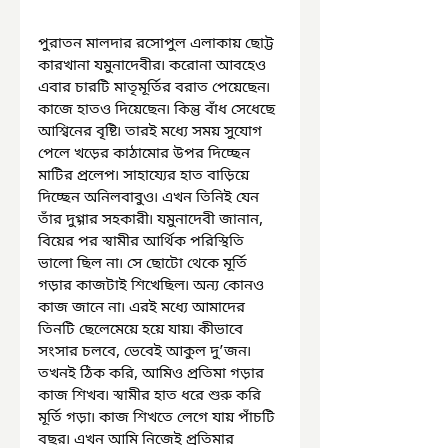
পুরাতন মালদার রসোপুল এলাকায় ছোট্ট 
কারখানা যমুনাদেবীর৷ করোনা আবহেও 
এবার চারটি মাতৃমূর্তির বরাত পেয়েছেন৷ 
কাজে হাতও দিয়েছেন৷ কিন্তু বাঁধ সেধেছে 
আশ্বিনের বৃষ্টি৷ তারই মধ্যে সময় সুযোগ 
পেলে খড়ের কাঠামোর উপর দিচ্ছেন 
মাটির প্রলেপ৷ সাহায্যের হাত বাড়িয়ে 
দিচ্ছেন অনিলবাবুও৷ এখন তিনিই যেন 
তাঁর দুগ্গার সহকারী৷ যমুনাদেবী জানান, 
বিয়ের পর স্বামীর আর্থিক পরিস্থিতি 
ভালো ছিল না৷ সে ছোটো থেকে মূর্তি 
গড়ার কাজটাই শিখেছিল৷ অন্য কোনও 
কাজ জানে না৷ এরই মধ্যে আমাদের 
তিনটি ছেলেমেয়ে হয়ে যায়৷ কীভাবে 
সংসার চলবে, ভেবেই আকুল দু’জন৷ 
তখনই ঠিক করি, আমিও প্রতিমা গড়ার 
কাজ শিখব৷ স্বামীর হাত ধরে শুরু করি 
মূর্তি গড়া৷ কাজ শিখতে লেগে যায় পাঁচটি 
বছর৷ এখন আমি নিজেই প্রতিমার 