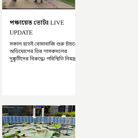
পঞ্চায়েত ভোটঃ LIVE
UPDATE
সকাল হতেই বোমাবাজি শুরু চাঁচলে৷
অভিযোগের তির শাসকদলের
দুষ্কৃতীদের বিরুদ্ধে৷ পরিস্থিতি নিয়ন্ত্রণে
এলাকায় পুলিশ৷ আজ ভোট শুরু
হওয়ার এক ঘণ্টা...