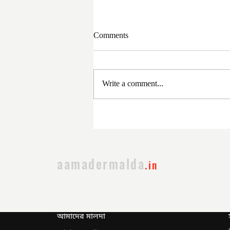
Comments
Write a comment...
সরকার পরিবর্তনের পর প্রথম
প্রশাসনিক বৈঠক
aamadermalda
.in
আমাদের মালদা