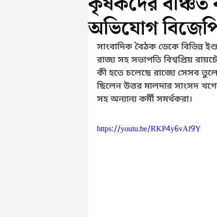
কৃষকদের বঞ্চিত ক
অভিযোগ বিজেপি
সাংবাদিক বৈঠক ডেকে বিভিন্ন ই
রাজ্য সহ সভাপতি বিশ্বপ্রিয় রায়
কী হতে চলেছে রাজ্যে সেসব তুলে
ছিলেন উত্তর মালদার সাংসদ খগেন ম
সহ অন্যান্য কর্মী সমর্থকরা।
https://youtu.be/RKP4y6vAf9Y