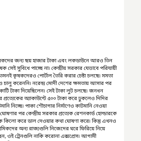
ার কৃষকদের জন্য ছয় হাজার টাকা এবং লকডাউনে আরও তিন 
কৃষক সেই সুবিধে পাচ্ছে না৷ কেন্দ্রীয় সরকার যেভাবে পরিযায়ী 
 তেমনই কৃষকদেরও পোর্টাল তৈরি করার চেষ্টা চলছে৷ মমতা 
ল্পও চালু করেননি৷ নরেন্দ্র মোদী দেশের ক্ষমতায় আসার পর 
 কোটি টাকা দিয়েছিলেন৷ সেই টাকা লুট চলছে৷ জনধন 
প্রত্যেকের অ্যাকাউন্টে ৫০০ টাকা করে ঢুকলেও দিদির 
ানি নিচ্ছে৷ পাকা শৌচাগার নির্মাণেও কাটমানি নেওয়া 
ণার পর কেন্দ্রীয় সরকার প্রত্যেক রেশনকার্ড হোল্ডারকে 
এক কিলো করে ডাল দেওয়ার কথা ঘোষণা করে৷ কিন্তু এখনও 
মিকদের অন্য রাজ্যগুলি নিজেদের ঘরে ফিরিয়ে নিয়ে 
ন, ওই ট্রেনগুলি নাকি করোনা এক্সপ্রেস৷ আগামী 