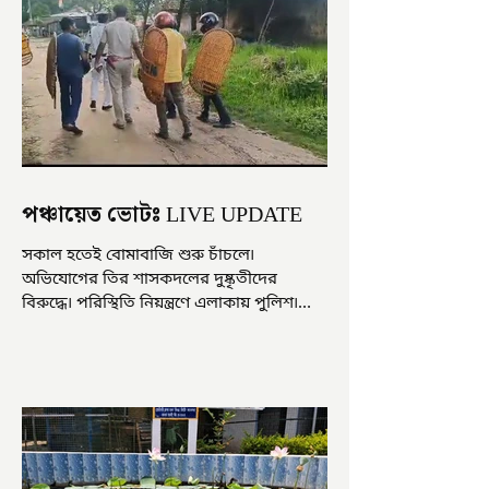
পঞ্চায়েত ভোটঃ LIVE UPDATE
সকাল হতেই বোমাবাজি শুরু চাঁচলে৷
অভিযোগের তির শাসকদলের দুষ্কৃতীদের
বিরুদ্ধে৷ পরিস্থিতি নিয়ন্ত্রণে এলাকায় পুলিশ৷
আজ ভোট শুরু হওয়ার এক ঘণ্টা...