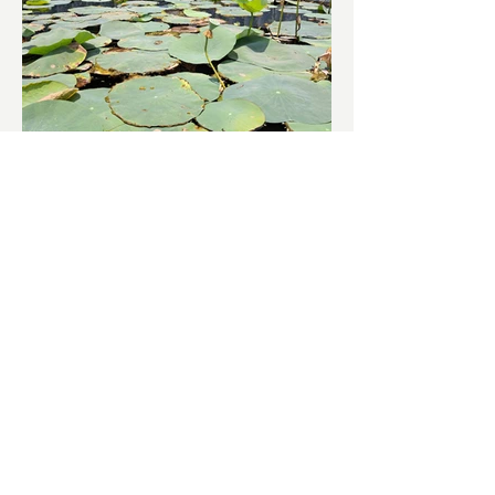
চাষিদের উৎসাহ বাড়াতে স্কুলেই
পদ্ম চাষ
ভারতের জাতীয় ফুল পদ্ম। এক সময় মালদা
জেলাতে বিভিন্ন প্রজাতির পদ্ম চাষ হত। তবে
সময়ের সঙ্গে সঙ্গে হারিয়ে যেতে বসেছে পদ্ম
চাষ। দুর্গা পুজোয়...