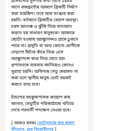
গ্রামবাসীর দুর্দশার কথা ভেবে ১৯৮৮ 
সালে বামফ্রন্টের আমলে ব্রিজটি নির্মাণ 
করা হয়েছিল। তবে আর সংস্কার করা 
হয়নি। বর্তমানে ব্রিজটির বেহাল অবস্থা। 
চরম আতঙ্কে ও ঝুঁকি নিয়ে যাতায়াত 
করতে হয় সাধারণ মানুষকে। আকারে 
ছোটো হওয়ায় অ্যাম্বুলেন্সও গ্রামে ঢুকতে 
পারে না। প্রসূতি বা অন্য কোনো রোগীকে 
দেড়শো মিটার কাঁধে নিয়ে এসে 
অ্যাম্বুলেন্সে করে নিয়ে যেতে হয়। 
প্রশাসনকে বারবার জানিয়েও কোনও 
সুরাহা হয়নি। অবিলম্বে সেতু মেরামত না 
করা হলে স্থানীয় মানুষ ভোট বয়কট 
করতে বাধ্য হবে।
চাঁচলের মহকুমাশাসক কল্লোল রায় 
জানান, সেতুটির পরিকাঠামো খতিয়ে 
দেখে পরবর্তী পদক্ষেপ নেওয়া হবে।
[ আরও খবরঃ 
ভোটদানের হার কমল 
কীভাবে, প্রশ্ন বিরোধীদের
 ]