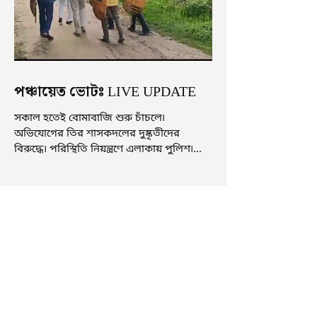
পঞ্চায়েত ভোটঃ LIVE UPDATE
সকাল হতেই বোমাবাজি শুরু চাঁচলে৷
অভিযোগের তির শাসকদলের দুষ্কৃতীদের
বিরুদ্ধে৷ পরিস্থিতি নিয়ন্ত্রণে এলাকায় পুলিশ৷
আজ ভোট শুরু হওয়ার এক ঘণ্টা...