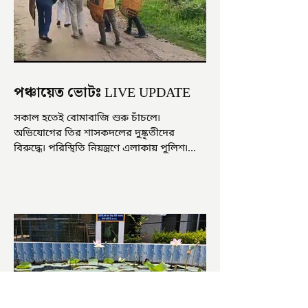
পঞ্চায়েত ভোটঃ LIVE UPDATE
সকাল হতেই বোমাবাজি শুরু চাঁচলে৷
অভিযোগের তির শাসকদলের দুষ্কৃতীদের
বিরুদ্ধে৷ পরিস্থিতি নিয়ন্ত্রণে এলাকায় পুলিশ৷
আজ ভোট শুরু হওয়ার এক ঘণ্টা...