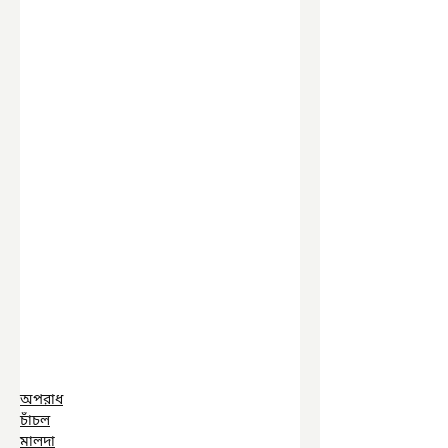
অপরাধ
চাঁচল
মালদা