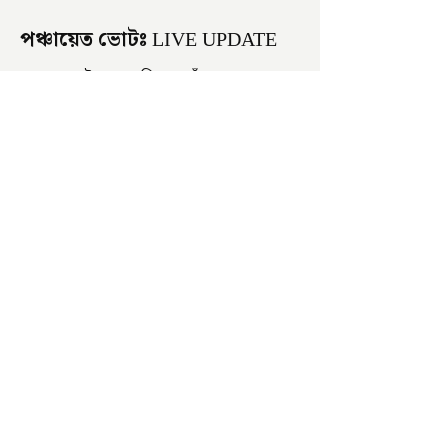
পঞ্চায়েত ভোটঃ LIVE UPDATE
সকাল হতেই বোমাবাজি শুরু চাঁচলে৷
অভিযোগের তির শাসকদলের দুষ্কৃতীদের
বিরুদ্ধে৷ পরিস্থিতি নিয়ন্ত্রণে এলাকায় পুলিশ৷
আজ ভোট শুরু হওয়ার এক ঘণ্টা...