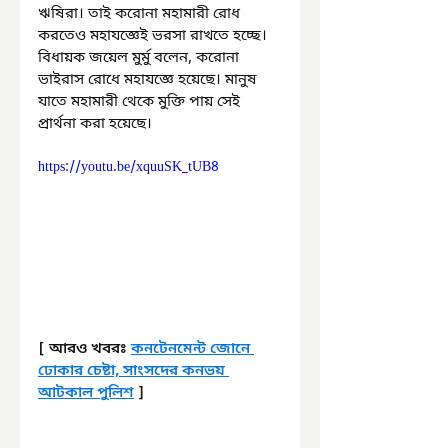
ঋষিরা। তাই করোনা মহামারী রোধ 
করতেও মহাযজ্ঞেই ভরসা রাখতে হচ্ছে। 
বিধায়ক জয়েল মুর্মু বলেন, করোনা 
ভাইরাস রোধে মহাযজ্ঞে হয়েছে। মানুষ 
যাতে মহামারী থেকে মুক্তি পায় সেই 
প্রার্থনা করা হয়েছে।
https://youtu.be/xquuSK_tUB8
[ আরও খবরঃ 
কনটেনমেন্ট জোনে 
ঢোকার চেষ্টা, সাংসদের কনভয় 
আটকাল পুলিশ
 ]