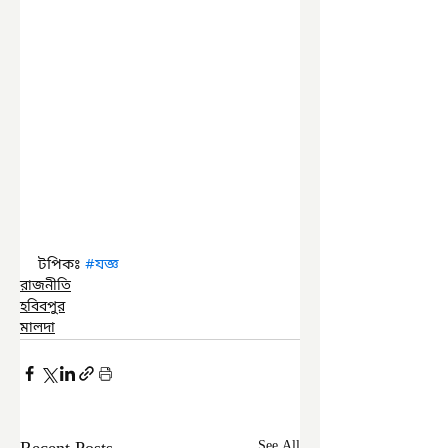
টপিকঃ 
#যজ
রাজনীতি
হবিবপুর
মালদা
See All