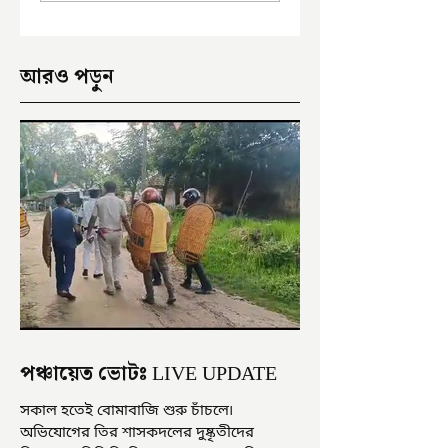
ক্ষোভ
আরও পড়ুন
পঞ্চায়েত ভোটঃ LIVE UPDATE
সকাল হতেই বোমাবাজি শুরু চাঁচলে৷
অভিযোগের তির শাসকদলের দুষ্কৃতীদের