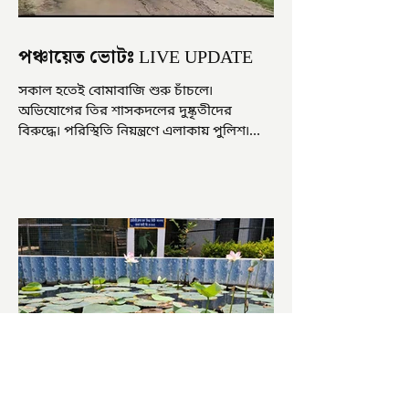
পঞ্চায়েত ভোটঃ LIVE UPDATE
সকাল হতেই বোমাবাজি শুরু চাঁচলে৷
অভিযোগের তির শাসকদলের দুষ্কৃতীদের
বিরুদ্ধে৷ পরিস্থিতি নিয়ন্ত্রণে এলাকায় পুলিশ৷
আজ ভোট শুরু হওয়ার এক ঘণ্টা...