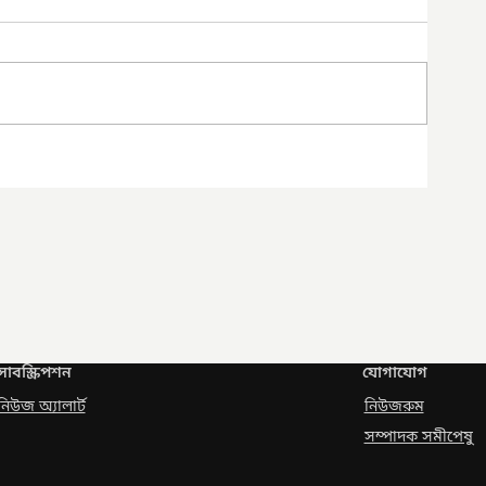
সাবস্ক্রিপশন
যোগাযোগ
নিউজ অ্যালার্ট
নিউজরুম
সম্পাদক সমীপেষু