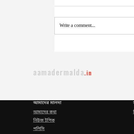
Write a comment...
সরকার পরিবর্তনের পর প্রথম
প্রশাসনিক বৈঠক
aamadermalda
.in
আমাদের মালদা
আমাদের কথা
নিউজ টপিক
পলিসি