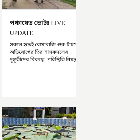
পঞ্চায়েত ভোটঃ LIVE
UPDATE
সকাল হতেই বোমাবাজি শুরু চাঁচলে৷
অভিযোগের তির শাসকদলের
দুষ্কৃতীদের বিরুদ্ধে৷ পরিস্থিতি নিয়ন্ত্রণে
এলাকায় পুলিশ৷ আজ ভোট শুরু
হওয়ার এক ঘণ্টা...