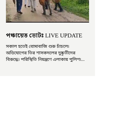
পঞ্চায়েত ভোটঃ LIVE UPDATE
সকাল হতেই বোমাবাজি শুরু চাঁচলে৷
অভিযোগের তির শাসকদলের দুষ্কৃতীদের
বিরুদ্ধে৷ পরিস্থিতি নিয়ন্ত্রণে এলাকায় পুলিশ৷
আজ ভোট শুরু হওয়ার এক ঘণ্টা...