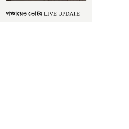
পঞ্চায়েত ভোটঃ LIVE UPDATE
সকাল হতেই বোমাবাজি শুরু চাঁচলে৷
অভিযোগের তির শাসকদলের দুষ্কৃতীদের
বিরুদ্ধে৷ পরিস্থিতি নিয়ন্ত্রণে এলাকায় পুলিশ৷
আজ ভোট শুরু হওয়ার এক ঘণ্টা...