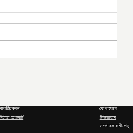
সাবস্ক্রিপশন
যোগাযোগ
নিউজ অ্যালার্ট
নিউজরুম
সম্পাদক সমীপেষু