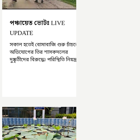
পঞ্চায়েত ভোটঃ LIVE
UPDATE
সকাল হতেই বোমাবাজি শুরু চাঁচলে৷
অভিযোগের তির শাসকদলের
দুষ্কৃতীদের বিরুদ্ধে৷ পরিস্থিতি নিয়ন্ত্রণে
এলাকায় পুলিশ৷ আজ ভোট শুরু
হওয়ার এক ঘণ্টা...