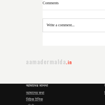
Comments
Write a comment...
সরকার পরিবর্তনের পর প্রথম
প্রশাসনিক বৈঠক
aamadermalda
.in
আমাদের মালদা
আমাদের কথা
নিউজ টপিক