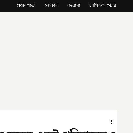
প্রথম পাতা
লোকাল
করোনা
হ্যাপিনেস স্টোর