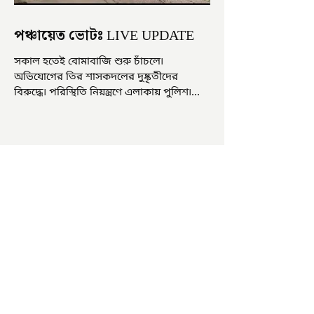
পঞ্চায়েত ভোটঃ LIVE UPDATE
সকাল হতেই বোমাবাজি শুরু চাঁচলে৷
অভিযোগের তির শাসকদলের দুষ্কৃতীদের
বিরুদ্ধে৷ পরিস্থিতি নিয়ন্ত্রণে এলাকায় পুলিশ৷
আজ ভোট শুরু হওয়ার এক ঘণ্টা...