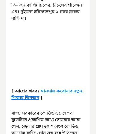
তিনজন কালিয়াচকের, চাঁচলের পাঁচজন 
এবং দুইজন হরিশ্চন্দ্রপুর-২ নম্বর ব্লকের 
বাসিন্দা। 
[ আগের খবরঃ 
মালদায় করোনার নতুন 
শিকার তিনজন
 ]
রাজ্য সরকারের কোভিড-১৯ হেলথ 
বুলেটিনে প্রকাশিত তথ্যে সোমবার জানা 
গেল, জেলার প্রায় ৬০ শতাংশ কোভিড 
আক্রান্ত ব্যক্তি এখন সুস্থ হয়ে উঠেছেন। 