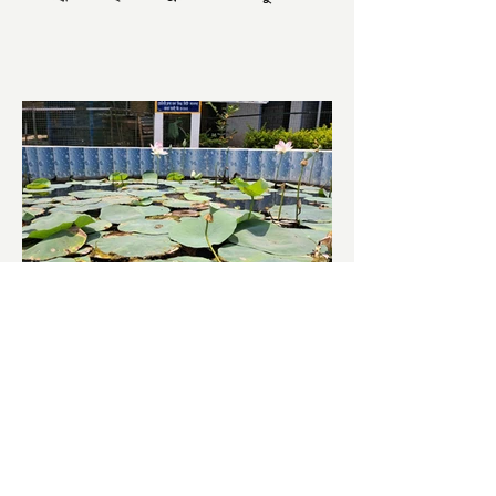
আজ ভোট শুরু হওয়ার এক ঘণ্টা...
চাষিদের উৎসাহ বাড়াতে স্কুলেই
পদ্ম চাষ
ভারতের জাতীয় ফুল পদ্ম। এক সময় মালদা
জেলাতে বিভিন্ন প্রজাতির পদ্ম চাষ হত। তবে