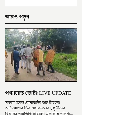
আরও পড়ুন
পঞ্চায়েত ভোটঃ LIVE UPDATE
সকাল হতেই বোমাবাজি শুরু চাঁচলে৷
অভিযোগের তির শাসকদলের দুষ্কৃতীদের
বিরুদ্ধে৷ পরিস্থিতি নিয়ন্ত্রণে এলাকায় পুলিশ৷