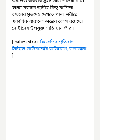
করলেও বারবার সুইচ অফ পাওয়া যায়। 
আজ সকালে স্থানীয় কিছু বাসিন্দা 
বচ্চনের মৃতদেহ দেখতে পান। শরীরে 
একাধিক ধারালো অস্ত্রের কোপ রয়েছে। 
দোষীদের উপযুক্ত শাস্তি চান তাঁরা।
[ আরও খবরঃ 
বিজেপির প্রতিবাদ 
মিছিলে লাঠিচার্জের অভিযোগ, উত্তেজনা
]