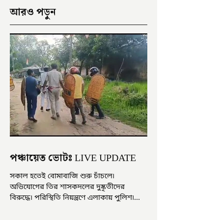
আরও পড়ুন
পঞ্চায়েত ভোটঃ LIVE UPDATE
সকাল হতেই বোমাবাজি শুরু চাঁচলে৷
অভিযোগের তির শাসকদলের দুষ্কৃতীদের
বিরুদ্ধে৷ পরিস্থিতি নিয়ন্ত্রণে এলাকায় পুলিশ৷
আজ ভোট শুরু হওয়ার এক ঘণ্টা...