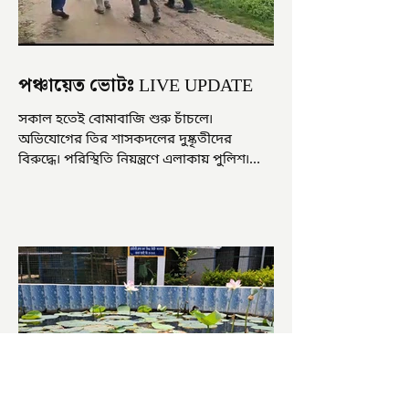
পঞ্চায়েত ভোটঃ LIVE UPDATE
সকাল হতেই বোমাবাজি শুরু চাঁচলে৷
অভিযোগের তির শাসকদলের দুষ্কৃতীদের
বিরুদ্ধে৷ পরিস্থিতি নিয়ন্ত্রণে এলাকায় পুলিশ৷
আজ ভোট শুরু হওয়ার এক ঘণ্টা...