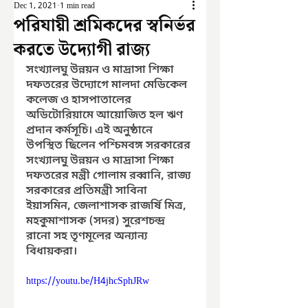
Dec 1, 2021
1 min read
পরিযায়ী শ্রমিকদের স্বনির্ভর
করতে উদ্যোগী রাজ্য
সংখ্যালঘু উন্নয়ন ও মাদ্রাসা শিক্ষা 
দফতরের উদ্যোগে মালদা মেডিকেল 
কলেজ ও হাসপাতালের 
অডিটোরিয়ামে আয়োজিত হল ঋণ 
প্রদান কর্মসূচি। এই অনুষ্ঠানে 
উপস্থিত ছিলেন পশ্চিমবঙ্গ সরকারের 
সংখ্যালঘু উন্নয়ন ও মাদ্রাসা শিক্ষা 
দফতরের মন্ত্রী গোলাম রব্বানি, রাজ্য 
সরকারের প্রতিমন্ত্রী সাবিনা 
ইয়াসমিন, জেলাশাসক রাজর্ষি মিত্র, 
মহকুমাশাসক (সদর) সুরেশচন্দ্র 
রানো সহ তৃণমূলের অন্যান্য 
বিধায়করা। 
https://youtu.be/H4jhcSphJRw