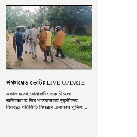
পঞ্চায়েত ভোটঃ LIVE UPDATE
সকাল হতেই বোমাবাজি শুরু চাঁচলে৷
অভিযোগের তির শাসকদলের দুষ্কৃতীদের
বিরুদ্ধে৷ পরিস্থিতি নিয়ন্ত্রণে এলাকায় পুলিশ৷
আজ ভোট শুরু হওয়ার এক ঘণ্টা...