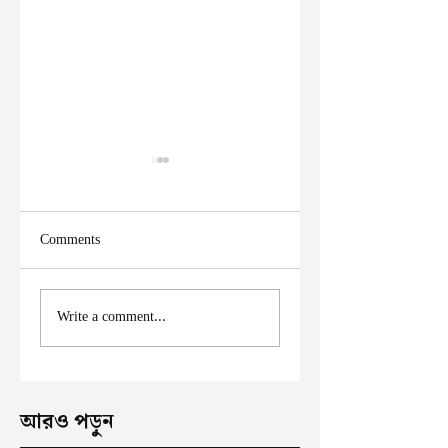
Comments
ফের দুঃসাহসিক চুরি
মালদা শহরে ফের চুরি
Write a comment...
ইংরেজবাজারে
অভিযোগ
আরও পড়ুন